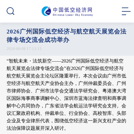
2026广州国际低空经济与航空航天展览会法
律专场交流会成功举办
2026-06-08 17:13:15
“智航未来・法筑新空——2026广州国际低空经济与航空
航天展览会法律专场交流会”在2026广州国际低空经济与
航空航天展览会主论坛区隆重举行。本次会议由广州市低
空经济与航空航天产业协会主办，广州仲裁委员会、广州
市律师协会、广州市法学会交通法学研究会、粤港澳大湾
区国际海事商事调解中心、深圳市蓝海法律查明和商事调
解中心共同协办，广东省法学会航运法学研究会支持。会
议汇聚政府机构、仲裁单位、行业协会、高校智库、头部
企业及专业律所代表，围绕低空经济这一新兴支柱产业的
法治保障议题展开深入研讨。