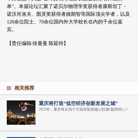
单”。本届论坛汇聚了诺贝尔物理学奖获得者康斯坦丁・
诺沃肖洛夫、图灵奖获得者姚期智等国际顶尖学者，以及
120余位院士、70余位国内外大学校长在内的千余位嘉
宾。
【责任编辑:徐曼曼 陈延特】
相关推荐
重庆将打造“低空经济创新发展之城”
2025年，重庆将从四个方面采取措施，打造“低空经...
2025-04-25 17:24:27