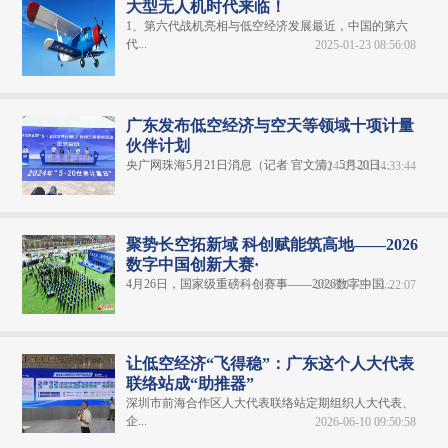
大型无人机时代来临！
1、第六代战机亮相与低空经济发展最近，中国的第六
代...
2025-01-23 08:56:08
广东发布低空经济与空天等领域十项计量
伙伴计划
央广网珠海5月21日消息（记者 官文清）5月20日...
2024-05-21 14:33:44
聚势长空拓新域 科创赋能筑高地——2026
数字中国创新大赛·
4月26日，国家级重磅科创赛事——2026数字中国...
2026-04-29 11:22:07
让低空经济“飞得稳”：广东这个人大代表
联络站成“助推器”
深圳市前海合作区人大代表联络站定期组织人大代表、
企...
2026-06-10 09:50:58