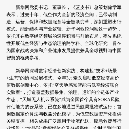
新华网党委书记、董事长，《蓝皮书》总策划储学军
表示，过去十年，低空作为全新的经济空间，已带动制
造、运营、保障和数据服务等全链条变革，深刻重塑出行
模式、能源结构与产业逻辑。新华网敏锐洞察这一趋势，
依托其在数字经济领域的深厚积累与前瞻布局，率先系统
性开展低空经济与生态治理的跨学科、全球化研究，旨在
为国家战略决策和产业健康发展提供兼具全球视野与中国
智慧的框架参考。
新华网深耕数字经济创新实践，构建起“技术+场景
+生态”的协同发展模式。今年3月牵头启动低空经济高价
值数据创新中心，依托“空天地感知智能与低空经济联合
实验室”，打造覆盖数据采集、治理、运维的全链条产业
生态，“天城无人机云系统”成为全国首个具有SORA风险
评估能力的云系统，已在多地通过民航局批准试运行；首
创数据定价算法与收益分配模型，为低空数据资产化提供
关键支撑，相关成果广泛应用于物流配送、应急救援等行
业场景；“水晶球”数智媒体交叉分析系统，实时监测全国