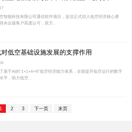
27
空智能科技有限公司通信软件项目，蓝信正式切入低空经济核心赛
央企级客户高度认可，双方...
化对低空基础设施发展的支撑作用
50
基于AI的“1+1+4+N”低空经济能力体系，全面提升低空运行的数字
平，助力低空...
1
2
3
下一页
末页