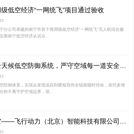
级低空经济“一网统飞”项目通过验收
33
宁分公司承建的南宁市首个商用级低空经济“一网统飞”无人机综合服
着南宁低空经济从试点...
西安知语云全天候低空防御系统，严守空域每一道安全关口
13
空防御体系，实现从发现追踪到硬核毁伤全链路随时待命，依托多维
秒不离守护空域边界，筑...
数据驱动低空——飞行动力（北京）智能科技有限公司低空数据智能项目战略布局
43