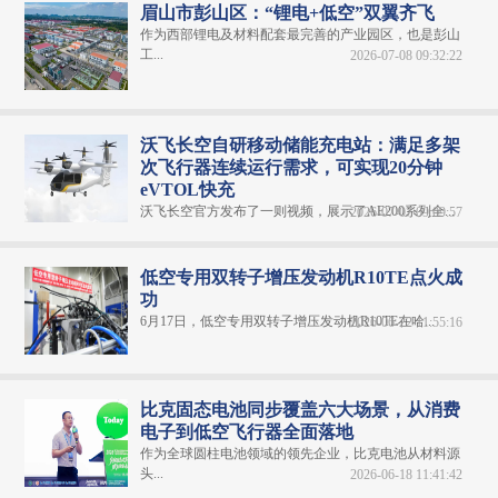
眉山市彭山区：“锂电+低空”双翼齐飞
作为西部锂电及材料配套最完善的产业园区，也是彭山
工...
2026-07-08 09:32:22
沃飞长空自研移动储能充电站：满足多架
次飞行器连续运行需求，可实现20分钟
eVTOL快充
沃飞长空官方发布了一则视频，展示了AE200系列全...
2026-07-07 09:09:57
低空专用双转子增压发动机R10TE点火成
功
6月17日，低空专用双转子增压发动机R10TE在哈...
2026-06-22 11:55:16
比克固态电池同步覆盖六大场景，从消费
电子到低空飞行器全面落地
作为全球圆柱电池领域的领先企业，比克电池从材料源
头...
2026-06-18 11:41:42